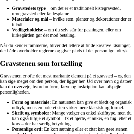
Gravstedets type
– om det er et traditionelt kistegravsted,
urnegravsted eller fællesplæne.
Materialer og mål
– hvilke sten, planter og dekorationer der er
tilladt.
Vedligeholdelse
– om du selv står for pasningen, eller om
kirkegården gør det mod betaling.
Når du kender rammerne, bliver det lettere at finde kreative løsninger,
der både overholder reglerne og giver plads til det personlige udtryk.
Gravstenen som fortælling
Gravstenen er ofte det mest markante element på et gravsted – og den
kan sige meget om den person, der ligger her. Ud over navn og datoer
kan du overveje, hvordan form, farve og inskription kan afspejle
personligheden.
Form og materiale:
En natursten kan give et blødt og organisk
udtryk, mens en poleret sten virker mere klassisk og formel.
Skrift og symboler:
Mange vælger en enkel skrifttype, men du
kan også tilføje et symbol – fx et hjerte, et anker, en fugl eller et
kors – der har særlig betydning.
Personlige ord:
En kort sætning eller et citat kan gøre stenen