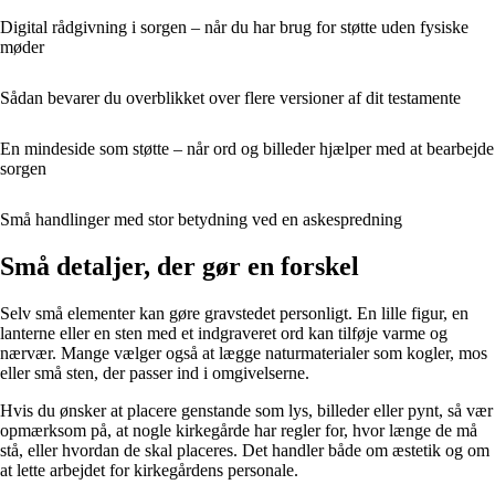
Digital rådgivning i sorgen – når du har brug for støtte uden fysiske
møder
Sådan bevarer du overblikket over flere versioner af dit testamente
En mindeside som støtte – når ord og billeder hjælper med at bearbejde
sorgen
Små handlinger med stor betydning ved en askespredning
Små detaljer, der gør en forskel
Selv små elementer kan gøre gravstedet personligt. En lille figur, en
lanterne eller en sten med et indgraveret ord kan tilføje varme og
nærvær. Mange vælger også at lægge naturmaterialer som kogler, mos
eller små sten, der passer ind i omgivelserne.
Hvis du ønsker at placere genstande som lys, billeder eller pynt, så vær
opmærksom på, at nogle kirkegårde har regler for, hvor længe de må
stå, eller hvordan de skal placeres. Det handler både om æstetik og om
at lette arbejdet for kirkegårdens personale.