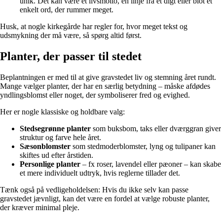
unik. Det kan være et livsmotto, en linje fra et digt eller blot et
enkelt ord, der rummer meget.
Husk, at nogle kirkegårde har regler for, hvor meget tekst og
udsmykning der må være, så spørg altid først.
Planter, der passer til stedet
Beplantningen er med til at give gravstedet liv og stemning året rundt.
Mange vælger planter, der har en særlig betydning – måske afdødes
yndlingsblomst eller noget, der symboliserer fred og evighed.
Her er nogle klassiske og holdbare valg:
Stedsegrønne planter
som buksbom, taks eller dværggran giver
struktur og farve hele året.
Sæsonblomster
som stedmoderblomster, lyng og tulipaner kan
skiftes ud efter årstiden.
Personlige planter
– fx roser, lavendel eller pæoner – kan skabe
et mere individuelt udtryk, hvis reglerne tillader det.
Tænk også på vedligeholdelsen: Hvis du ikke selv kan passe
gravstedet jævnligt, kan det være en fordel at vælge robuste planter,
der kræver minimal pleje.