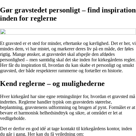
Gør gravstedet personligt – find inspiration
inden for reglerne
Et gravsted er et sted for minder, eftertanke og kærlighed. Det er her, vi
mindes dem, vi har mistet, og markerer deres liv på en måde, der føles
rigtig. Mange ønsker, at gravstedet skal afspejle den afdødes
personlighed – men samtidig skal det ske inden for kirkegårdens regler.
Her får du inspiration til, hvordan du kan skabe et personligt og smukt
gravsted, der både respekterer rammerne og fortæller en historie.
Kend reglerne – og mulighederne
Hver kirkegård har sine egne retningslinjer for, hvordan et gravsted må
indrettes. Reglerne handler typisk om gravstedets størrelse,
beplantning, gravstenens udformning og brugen af pynt. Formålet er at
bevare et harmonisk helhedsindtryk og sikre, at området er let at
vedligeholde.
Det er derfor en god idé at tage kontakt til kirkegårdens kontor, inden
du går i gang. Her kan du få vejledning om: