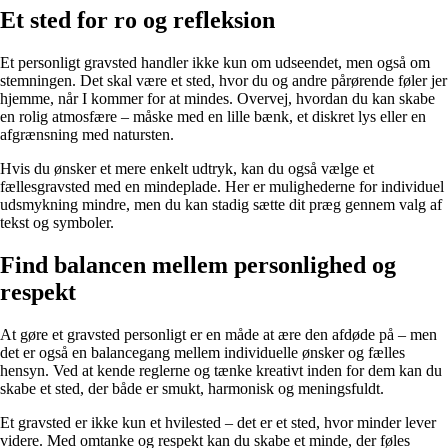
Et sted for ro og refleksion
Et personligt gravsted handler ikke kun om udseendet, men også om
stemningen. Det skal være et sted, hvor du og andre pårørende føler jer
hjemme, når I kommer for at mindes. Overvej, hvordan du kan skabe
en rolig atmosfære – måske med en lille bænk, et diskret lys eller en
afgrænsning med natursten.
Hvis du ønsker et mere enkelt udtryk, kan du også vælge et
fællesgravsted med en mindeplade. Her er mulighederne for individuel
udsmykning mindre, men du kan stadig sætte dit præg gennem valg af
tekst og symboler.
Find balancen mellem personlighed og
respekt
At gøre et gravsted personligt er en måde at ære den afdøde på – men
det er også en balancegang mellem individuelle ønsker og fælles
hensyn. Ved at kende reglerne og tænke kreativt inden for dem kan du
skabe et sted, der både er smukt, harmonisk og meningsfuldt.
Et gravsted er ikke kun et hvilested – det er et sted, hvor minder lever
videre. Med omtanke og respekt kan du skabe et minde, der føles